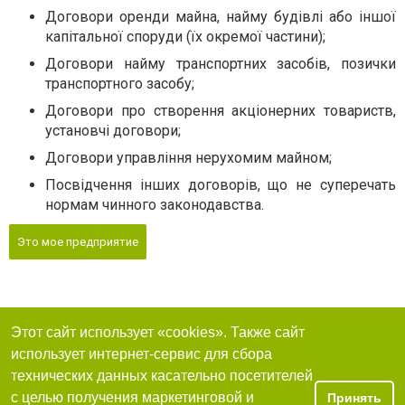
Договори оренди майна, найму будівлі або iншoї
капітальної споруди (їx окремої частини);
Договори найму транспортних засобiв, позички
транспортного засобу;
Договори про створення акціонерних товариств,
установчі договори;
Договори управління нерухомим майном;
Посвідчення інших договорів, що не суперечать
нормам чинного законодавства.
Это мое предприятие
Этот сайт использует «cookies». Также сайт
использует интернет-сервис для сбора
технических данных касательно посетителей
с целью получения маркетинговой и
Принять