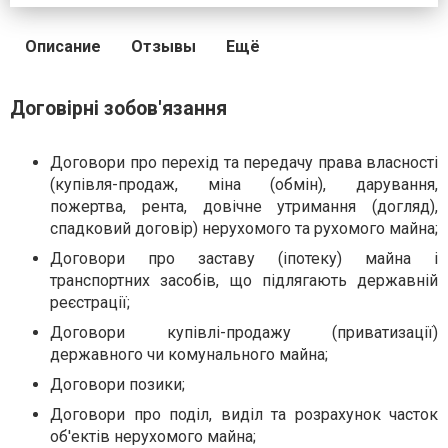
Описание
Отзывы
Ещё
Договірні зобов'язання
Договори про перехід та передачу права власності
(купівля-продаж, міна (обмін), дарування,
пожертва, рента, довічне утримання (догляд),
спадковий договір) нерухомого та рухомого майна;
Договори про заставу (іпотеку) майна i
транспортних засобiв, що підлягають державній
реєстрації;
Договори купівлі-продажу (приватизації)
державного чи комунального майна;
Договори позики;
Договори про поділ, виділ та розрахунок часток
об'ектів нерухомого майна;