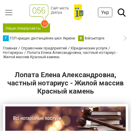
Укр
11
Наши спецпроекты
Т
ТОП кращих дистанційних шкіл України
В
Військторги
Главная
Справочник предприятий
Юридические услуги
Нотариусы
Лопата Елена Александровна, частный нотариус -
Жилой массив Красный камень
Лопата Елена Александровна,
частный нотариус - Жилой массив
Красный камень