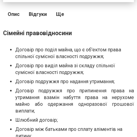
Опис
Відгуки
Ще
Сімейні правовідносини
Договір про поділ майна, що є об'ектом права
спільної сумісної власностi подружжя;
Договір про виділ майна зі складу спільної
сумісної власностi подружжя;
Договір подружжя про надання утримання;
Договір подружжя про припинення права на
утримання взамін набуття права на нерухоме
майно або одержання одноразової грошової
виплати;
Шлюбний договір;
Договір між батьками про сплату аліментів на
дитину;