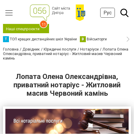
Рус
11
Наші спецпроєкти
Т
ТОП кращих дистанційних шкіл України
В
Військторги
Головна
Довідник
Юридичні послуги
Нотаріуси
Лопата Олена
Олександрівна, приватний нотаріус - Житловий масив Червоний
камінь
Лопата Олена Олександрівна,
приватний нотаріус - Житловий
масив Червоний камінь